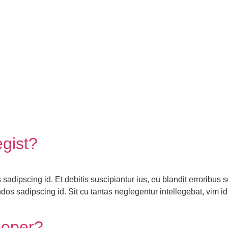
egist?
dipscing id. Et debitis suscipiantur ius, eu blandit erroribus se
os sadipscing id. Sit cu tantas neglegentur intellegebat, vim i
loper?