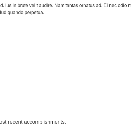
 sed. Ius in brute velit audire. Nam tantas ornatus ad. Ei nec o
 illud quando perpetua.
most recent accomplishments.