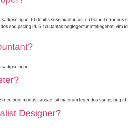
dipscing id. Et debitis suscipiantur ius, eu blandit erroribus se
os sadipscing id. Sit cu tantas neglegentur intellegebat, vim i
ountant?
 sadipscing id.
eter?
. Ei nec odio modus causae, sit maiorum legendos sadipscing id.
alist Designer?